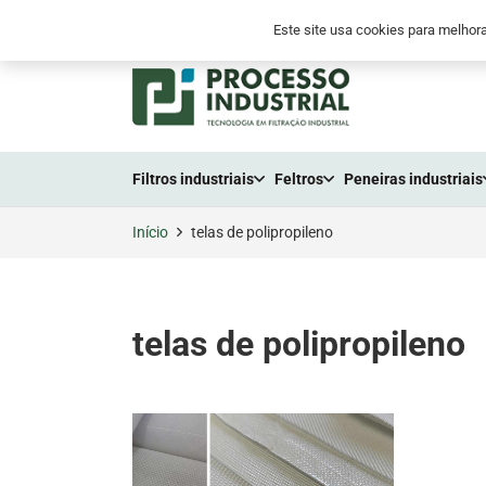
+55 (41) 2105-3300
+55 (41) 9 8794-655
Este site usa cookies para melhora
Filtros industriais
Feltros
Peneiras industriais
Início
telas de polipropileno
telas de polipropileno