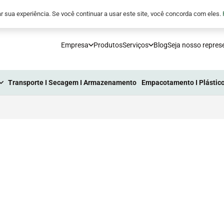
5
comunicacao@processoindustrial.com.br
r sua experiência. Se você continuar a usar este site, você concorda com eles.
Empresa
Produtos
Serviços
Blog
Seja nosso repres
Transporte I Secagem I Armazenamento
Empacotamento I Plástico