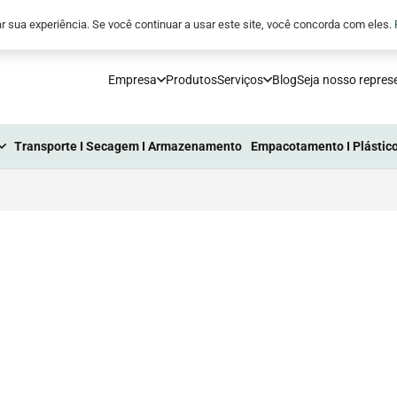
5
comunicacao@processoindustrial.com.br
r sua experiência. Se você continuar a usar este site, você concorda com eles.
Empresa
Produtos
Serviços
Blog
Seja nosso repres
Transporte I Secagem I Armazenamento
Empacotamento I Plástico