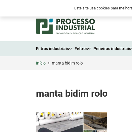
+55 (41) 2105-3300
+55 (41) 9 8794-655
Este site usa cookies para melhora
Filtros industriais
Feltros
Peneiras industriais
Início
manta bidim rolo
manta bidim rolo