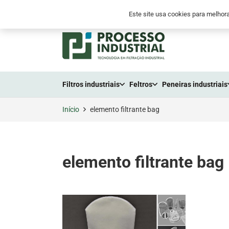
+55 (41) 2105-3300
+55 (41) 9 8794-655
Este site usa cookies para melhora
Filtros industriais
Feltros
Peneiras industriais
Início
elemento filtrante bag
elemento filtrante bag