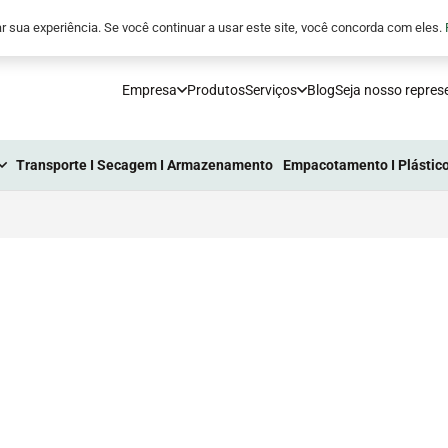
5
comunicacao@processoindustrial.com.br
r sua experiência. Se você continuar a usar este site, você concorda com eles.
Empresa
Produtos
Serviços
Blog
Seja nosso repres
Transporte I Secagem I Armazenamento
Empacotamento I Plástico