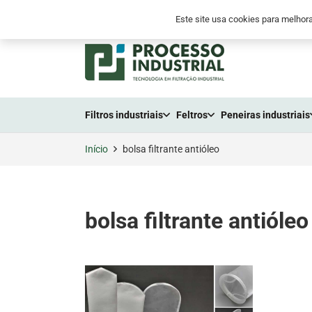
+55 (41) 2105-3300
+55 (41) 9 8794-655
Este site usa cookies para melhora
Filtros industriais
Feltros
Peneiras industriais
Início
bolsa filtrante antióleo
bolsa filtrante antióleo