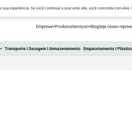
5
comunicacao@processoindustrial.com.br
r sua experiência. Se você continuar a usar este site, você concorda com eles.
Empresa
Produtos
Serviços
Blog
Seja nosso repres
Transporte I Secagem I Armazenamento
Empacotamento I Plástico