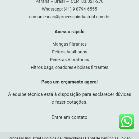
Paraná – Brasil – CEP.: 83.321-270
Whatsapp:
(41) 9 8794-6555
comunicacao@processoindustrial.com.br
Acesso rápido
Mangas filtrantes
Feltros Agulhados
Peneiras Vibratórias
Filtros bags, coadores e bolsas filtrantes
Peça um orçamento agora!
A equipe técnica está à disposição para esclarecer dúvidas
e fazer cotações.
Entre em contato
Processo Industrial |
Política de Privacidade
|
Canal de Denúncias
|
Aviso