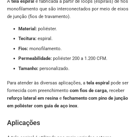
A
tela espiral
é fabricada a partir de loops (espirais) de fios
monofilamento que são interconectados por meio de eixos
de junção (fios de travamento).
Material:
poliéster.
Tecitura:
espiral.
Fios:
monofilamento.
Permeabilidade:
poliéster 200 a 1.200 CFM.
Tamanho:
personalizado.
Para atender às diversas aplicações, a
tela espiral
pode ser
fornecida com preenchimento
com fios de carga,
receber
reforço lateral em resina
e
fechamento com pino de junção
em poliéster com guia de aço inox
.
Aplicações