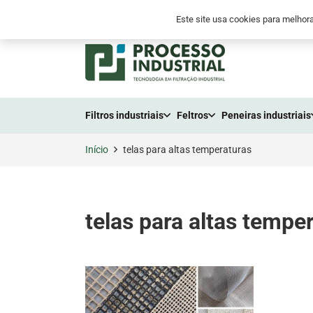
+55 (41) 2105-3300
+55 (41) 9 8794-655
Este site usa cookies para melhora
Filtros industriais
Feltros
Peneiras industriais
Início
telas para altas temperaturas
telas para altas tempe