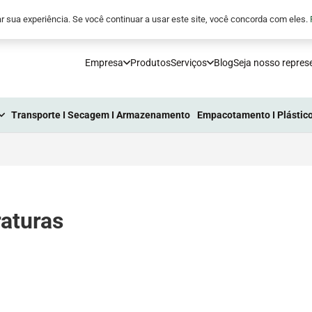
5
comunicacao@processoindustrial.com.br
r sua experiência. Se você continuar a usar este site, você concorda com eles.
Empresa
Produtos
Serviços
Blog
Seja nosso repres
Transporte I Secagem I Armazenamento
Empacotamento I Plástico
raturas