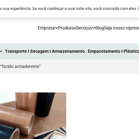
5
comunicacao@processoindustrial.com.br
r sua experiência. Se você continuar a usar este site, você concorda com eles.
Empresa
Produtos
Serviços
Blog
Seja nosso repres
Transporte I Secagem I Armazenamento
Empacotamento I Plástico
Tecido antiaderente”